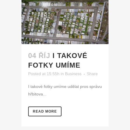
04 ŘÍJ
I TAKOVÉ
FOTKY UMÍME
Posted at 15:55h
in
Business
Share
I takové fotky umíme udělat pros správu
hřbitova...
READ MORE