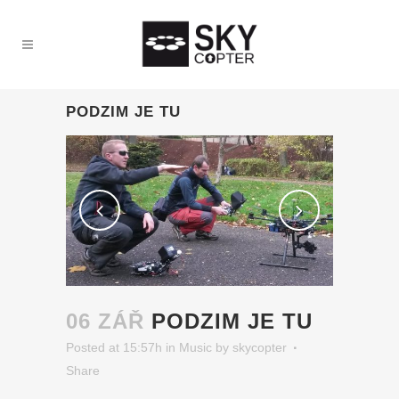
PODZIM JE TU
06 ZÁŘ
PODZIM JE TU
Posted at 15:57h
in
Music
by
skycopter
Share