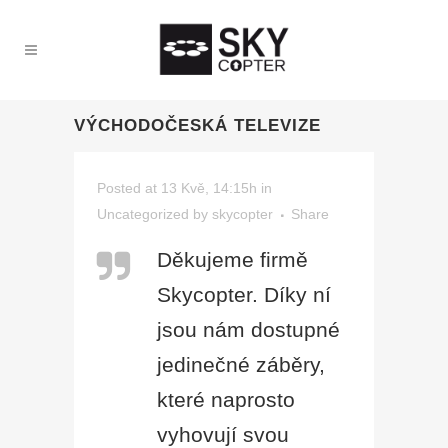
VÝCHODOČESKÁ TELEVIZE
Posted at 13 Kvě, 14:15h
in
Uncategorized
by
skycopter
Share
Děkujeme firmě
Skycopter. Díky ní
jsou nám dostupné
jedinečné záběry,
které naprosto
vyhovují svou