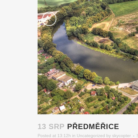
13 SRP
PŘEDMĚŘICE
Posted at 13:12h
in
Uncategorized
by
skycopter